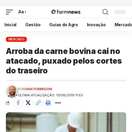
Aa
Inicial
Gestão
Guias do Agro
Inovação
Mercad
MERCADO
Arroba da carne bovina cai no
atacado, puxado pelos cortes
do traseiro
POR
IVAN FORMIGONI
ÚLTIMA ATUALIZAÇÃO: 13/08/2019 11:53