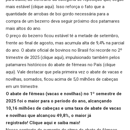
mais estável (
clique aqui
). Isso reforça o fato que a
quantidade de arrobas de boi gordo necessária para a
compra de um bezerro deva seguir próximo dos patamares
mais altos do ano.
O preço do bezerro ficou estável té a metade de setembro,
frente ao final de agosto, mas acumula alta de 9,4% na parcial
do ano. O abate oficial de bovinos no Brasil foi recorde no 2º
trimestre de 2025 (
clique aqui
), impulsionado também pelos
patamares históricos do abate de fêmeas no País (
clique
aqui
). Vale destacar que pela primeira vez o abate de vacas e
novilhas, somados, ficou acima de 5,0 milhões de cabeças
em um trimestre.
O abate de fêmeas (vacas e novilhas) no 1º semestre de
2025 foi o maior para o período do ano, alcançando
10,16 milhões de cabeças e uma taxa de abate de vacas
e novilhas que alcançou 49,8%, o maior já
registrado!
Clique aqui
e saiba mais!
Nesse contexto de aumento do ritmo de abate de fêmeas,