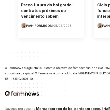
Preço futuro do boi gordo:
Ciclo 
contratos próximos do
funcio
vencimento sobem
interp
IVAN FORMIGONI
05/08/2026
IVAN
O FarmNews surgiu em 2016 com o objetivo de fornecer estudos exclusivo
agricultura de grãos! O Farmnews é um produto da FARMNEWS PUBLICID
55.116.510/0001-10.
Mercado
preço do boi gordo
agro
pecuária
Navegue por assunto: