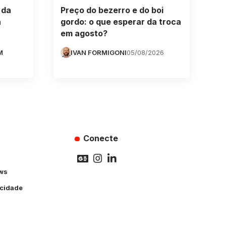
 da
Preço do bezerro e do boi
a
gordo: o que esperar da troca
em agosto?
M
IVAN FORMIGONI
05/08/2026
Conecte
ws
acidade