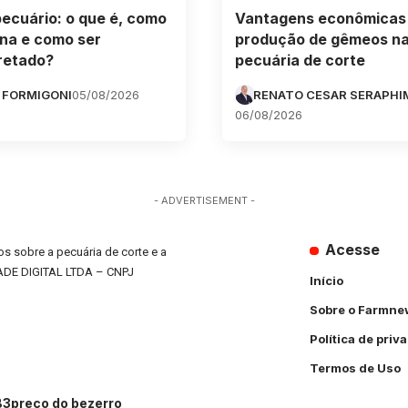
pecuário: o que é, como
Vantagens econômicas
na e como ser
produção de gêmeos n
retado?
pecuária de corte
 FORMIGONI
05/08/2026
RENATO CESAR SERAPHI
06/08/2026
- ADVERTISEMENT -
Acesse
s sobre a pecuária de corte e a
ADE DIGITAL LTDA – CNPJ
Início
Sobre o Farmne
Política de priv
Termos de Uso
B3
preço do bezerro