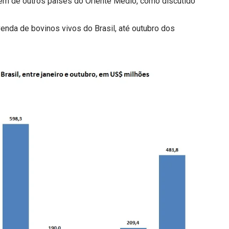
lém de outros países do Oriente Médio, como discutido
 venda de bovinos vivos do Brasil, até outubro dos