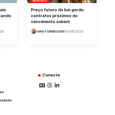
MERCADO
ais
Preço futuro do boi gordo:
tando
contratos próximos do
vencimento sobem
026
IVAN FORMIGONI
05/08/2026
Conecte
ws
acidade