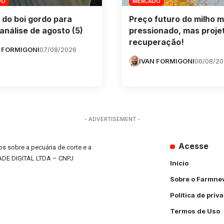
DO
MERCADO
 do boi gordo para
Preço futuro do milho m
análise de agosto (5)
pressionado, mas proje
recuperação!
 FORMIGONI
07/08/2026
IVAN FORMIGONI
06/08/2
- ADVERTISEMENT -
Acesse
s sobre a pecuária de corte e a
ADE DIGITAL LTDA – CNPJ
Início
Sobre o Farmne
Política de priv
Termos de Uso