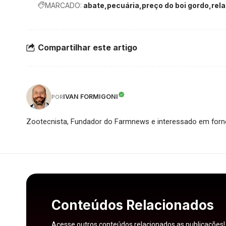
MARCADO:
abate
pecuária
preço do boi gordo
rel
Compartilhar este artigo
IVAN FORMIGONI
POR
Zootecnista, Fundador do Farmnews e interessado em forne
Conteúdos Relacionados
Acesse outros conteúdos relacionados as publicações!