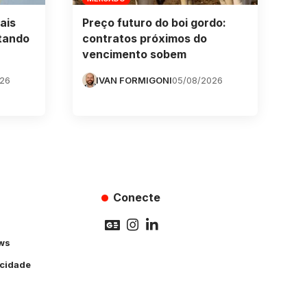
ais
Preço futuro do boi gordo:
tando
contratos próximos do
vencimento sobem
026
IVAN FORMIGONI
05/08/2026
Conecte
ws
acidade