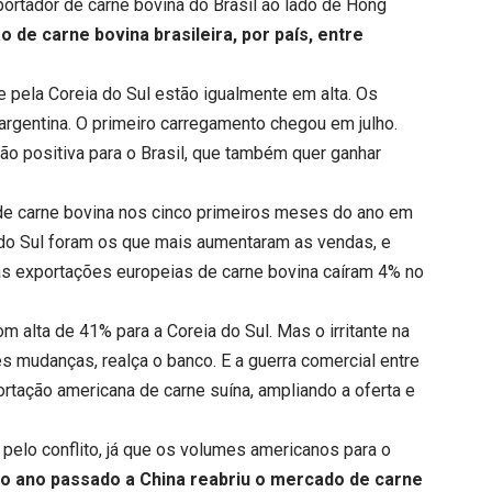
portador de carne bovina do Brasil ao lado de Hong
 de carne bovina brasileira, por país, entre
e pela Coreia do Sul estão igualmente em alta. Os
argentina. O primeiro carregamento chegou em julho.
o positiva para o Brasil, que também quer ganhar
e carne bovina nos cinco primeiros meses do ano em
a do Sul foram os que mais aumentaram as vendas, e
as exportações europeias de carne bovina caíram 4% no
 alta de 41% para a Coreia do Sul. Mas o irritante na
es mudanças, realça o banco. E a guerra comercial entre
tação americana de carne suína, ampliando a oferta e
elo conflito, já que os volumes americanos para o
no ano passado a China reabriu o mercado de carne