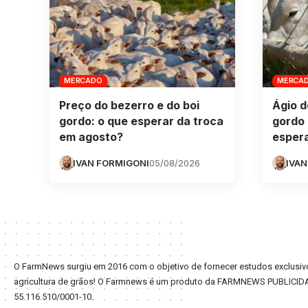
MERCADO
MERCA
Preço do bezerro e do boi
Ágio d
gordo: o que esperar da troca
gordo 
em agosto?
esper
IVAN FORMIGONI
05/08/2026
IVAN
O FarmNews surgiu em 2016 com o objetivo de fornecer estudos exclusivo
agricultura de grãos! O Farmnews é um produto da FARMNEWS PUBLICID
55.116.510/0001-10.