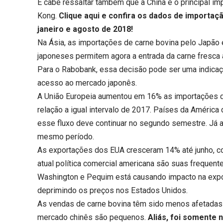
E cabe ressaltar também que a China é o principal im
Kong.
Clique aqui
e confira os dados de importação
janeiro e agosto de 2018!
Na Ásia, as importações de carne bovina pelo Japão 
japoneses permitem agora a entrada da carne fresca 
Para o Rabobank, essa decisão pode ser uma indicaçã
acesso ao mercado japonês.
A União Europeia aumentou em 16% as importações d
relação a igual intervalo de 2017. Países da Améric
esse fluxo deve continuar no segundo semestre. Já 
mesmo período.
As exportações dos EUA cresceram 14% até junho, com
atual política comercial americana são suas frequent
Washington e Pequim está causando impacto na expor
deprimindo os preços nos Estados Unidos.
As vendas de carne bovina têm sido menos afetadas p
mercado chinês são pequenos.
Aliás, foi somente 