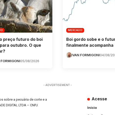
DO
MERCADO
o preço futuro do boi
Boi gordo sobe e o futu
para outubro. O que
finalmente acompanha
ar?
IVAN FORMIGONI
04/08/2
 FORMIGONI
05/08/2026
- ADVERTISEMENT -
Acesse
s sobre a pecuária de corte e a
ADE DIGITAL LTDA – CNPJ
Início