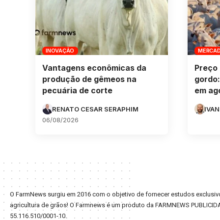
INOVAÇÃO
MERCA
Vantagens econômicas da
Preço 
produção de gêmeos na
gordo:
pecuária de corte
em ag
RENATO CESAR SERAPHIM
IVAN
06/08/2026
O FarmNews surgiu em 2016 com o objetivo de fornecer estudos exclusivo
agricultura de grãos! O Farmnews é um produto da FARMNEWS PUBLICID
55.116.510/0001-10.