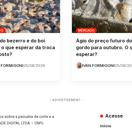
DO
MERCADO
do bezerro e do boi
Ágio do preço futuro do
 o que esperar da troca
gordo para outubro. O 
osto?
esperar?
 FORMIGONI
05/08/2026
IVAN FORMIGONI
05/08/2
- ADVERTISEMENT -
Acesse
s sobre a pecuária de corte e a
ADE DIGITAL LTDA – CNPJ
Início