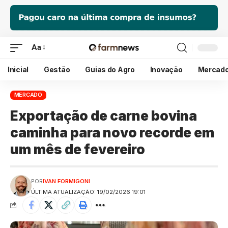
Aa
Inicial
Gestão
Guias do Agro
Inovação
Mercad
MERCADO
Exportação de carne bovina
caminha para novo recorde em
um mês de fevereiro
POR
IVAN FORMIGONI
ÚLTIMA ATUALIZAÇÃO: 19/02/2026 19:01