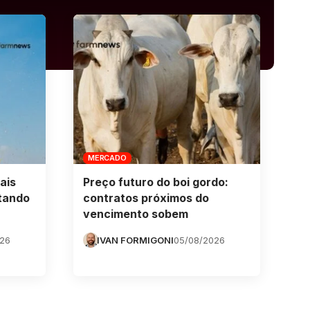
MERCADO
ais
Preço futuro do boi gordo:
tando
contratos próximos do
vencimento sobem
026
IVAN FORMIGONI
05/08/2026