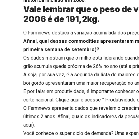
histórica iniciado em 2006.
Vale lembrar que o peso de 
2006 é de 191,2kg.
O Farmnews destaca a variação acumulada dos preços 
Afinal, qual dessas commodities apresentaram m
primeira semana de setembro)?
Os dados mostram que o milho está liderando quand
grão acumula queda próxima de 26% no ano (até a pr
A soja, por sua vez, é a segunda da lista de maiores
boi gordo apresentaram uma maior recuperação no an
E por falar em produtividade, é importante conhecer 
corte nacional.
Clique aqui
e acesse ” Produtividade da
O Farmnews apresenta dados que revelam o cresciment
últimos 2 anos. Afinal, quais os indicadores da pecuá
aqui
).
Você conhece o super ciclo de demanda? Uma expan