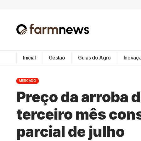
Inicial
Gestão
Guias do Agro
Inovaç
MERCADO
Preço da arroba d
terceiro mês con
parcial de julho