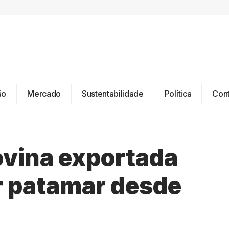
ão
Mercado
Sustentabilidade
Política
Con
ovina exportada
or patamar desde