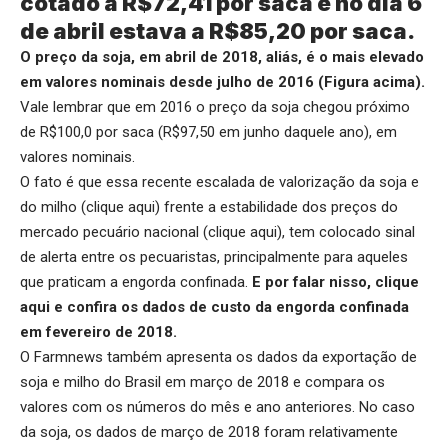
cotado a R$72,41 por saca e no dia 6
de abril estava a R$85,20 por saca.
O preço da soja, em abril de 2018, aliás, é o mais elevado
em valores nominais desde julho de 2016 (Figura acima).
Vale lembrar que em 2016 o preço da soja chegou próximo
de R$100,0 por saca (R$97,50 em junho daquele ano), em
valores nominais.
O fato é que essa recente escalada de valorização da soja e
do milho (
clique aqui
) frente a estabilidade dos preços do
mercado pecuário nacional (
clique aqui
), tem colocado sinal
de alerta entre os pecuaristas, principalmente para aqueles
que praticam a engorda confinada.
E por falar nisso,
clique
aqui
e confira os dados de custo da engorda confinada
em fevereiro de 2018.
O Farmnews também apresenta os dados da exportação de
soja e milho do Brasil em março de 2018 e compara os
valores com os números do mês e ano anteriores. No caso
da soja, os dados de março de 2018 foram relativamente