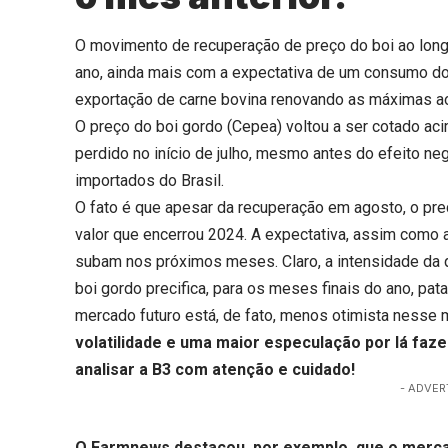
O movimento de recuperação de preço do boi ao long
ano, ainda mais com a expectativa de um consumo do
exportação de carne bovina renovando as máximas a
O preço do boi gordo (Cepea) voltou a ser cotado ac
perdido no início de julho, mesmo antes do efeito ne
importados do Brasil.
O fato é que apesar da recuperação em agosto, o pre
valor que encerrou 2024. A expectativa, assim como 
subam nos próximos meses. Claro, a intensidade da q
boi gordo precifica, para os meses finais do ano, pa
mercado futuro está, de fato, menos otimista ness
volatilidade e uma maior especulação por lá faz
analisar a B3 com atenção e cuidado!
- ADVER
O Farmnews destacou, por exemplo, que o mercad