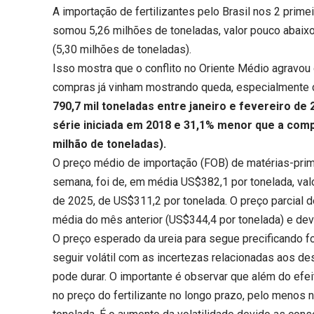
A
importação de fertilizantes pelo Brasil nos 2 pri
somou 5,26 milhões de toneladas, valor pouco abaix
(5,30 milhões de toneladas).
Isso mostra que o conflito no Oriente Médio agravou 
compras já vinham mostrando queda, especialmente d
790,7 mil toneladas entre janeiro e fevereiro de
série iniciada em 2018 e 31,1% menor que a com
milhão de toneladas).
O preço médio de importação (FOB) de matérias-prima
semana, foi de, em média US$382,1 por tonelada, va
de 2025, de US$311,2 por tonelada. O preço parcial 
média do mês anterior (US$344,4 por tonelada) e de
O preço esperado da ureia para segue precificando for
seguir volátil com as incertezas relacionadas aos d
pode durar. O importante é observar que além do efei
no preço do fertilizante no longo prazo, pelo menos