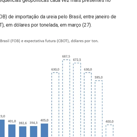
sequências geopolíticas cada vez mais presentes no
B) de importação da ureia pelo Brasil, entre janeiro de
), em dólares por tonelada, em março (27).