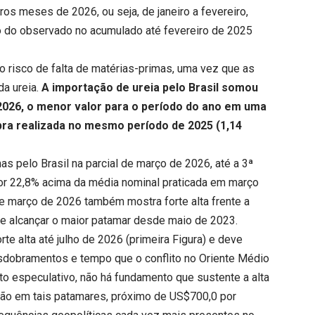
meiros meses de 2026
, ou seja, de janeiro a fevereiro,
o do observado no acumulado até fevereiro de 2025
o risco de falta de matérias-primas, uma vez que as
a ureia.
A
importação de ureia
pelo Brasil somou
 2026, o menor valor para o período do ano em uma
pra realizada no mesmo período de 2025 (1,14
s pelo Brasil na parcial de março de 2026, até a 3ª
lor 22,8% acima da média nominal praticada em março
de março de 2026 também mostra forte alta frente a
ve alcançar o maior patamar desde maio de 2023.
te alta até julho de 2026 (primeira Figura) e deve
esdobramentos e tempo que o conflito no Oriente Médio
to especulativo, não há fundamento que sustente a alta
 não em tais patamares, próximo de US$700,0 por