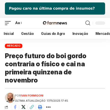
Aa
Inicial
Gestão
Guias do Agro
Inovação
Mercad
MERCADO
Preço futuro do boi gordo
contraria o físico e cai na
primeira quinzena de
novembro
POR
IVAN FORMIGONI
ÚLTIMA ATUALIZAÇÃO: 17/11/2025 17:45