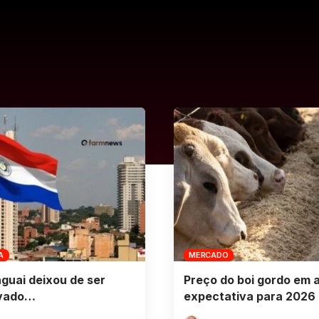
A
MERCADO
guai deixou de ser
Preço do boi gordo em 
vado…
expectativa para 2026