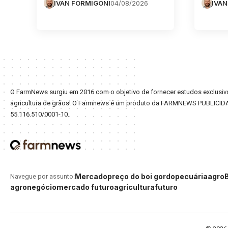
IVAN FORMIGONI
04/08/2026
IVAN
O FarmNews surgiu em 2016 com o objetivo de fornecer estudos exclusivo
agricultura de grãos! O Farmnews é um produto da FARMNEWS PUBLICID
55.116.510/0001-10.
Mercado
preço do boi gordo
pecuária
agro
Navegue por assunto:
agronegócio
mercado futuro
agricultura
futuro