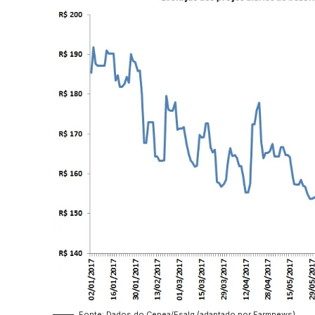
Fonte: Dados do Cepea/Esalq (adaptado por Farmnews)