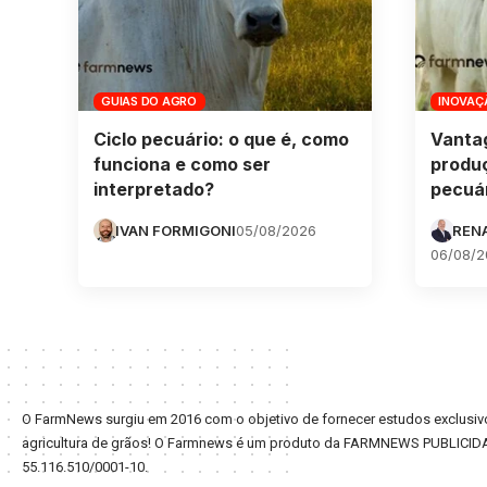
GUIAS DO AGRO
INOVAÇ
Ciclo pecuário: o que é, como
Vanta
funciona e como ser
produ
interpretado?
pecuár
IVAN FORMIGONI
05/08/2026
REN
06/08/2
O FarmNews surgiu em 2016 com o objetivo de fornecer estudos exclusivo
agricultura de grãos! O Farmnews é um produto da FARMNEWS PUBLICID
55.116.510/0001-10.