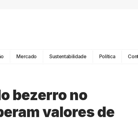
ão
Mercado
Sustentabilidade
Política
Con
o bezerro no
peram valores de