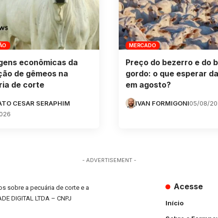
ÃO
MERCADO
gens econômicas da
Preço do bezerro e do b
ção de gêmeos na
gordo: o que esperar da
ia de corte
em agosto?
ATO CESAR SERAPHIM
IVAN FORMIGONI
05/08/2
026
- ADVERTISEMENT -
Acesse
s sobre a pecuária de corte e a
ADE DIGITAL LTDA – CNPJ
Início