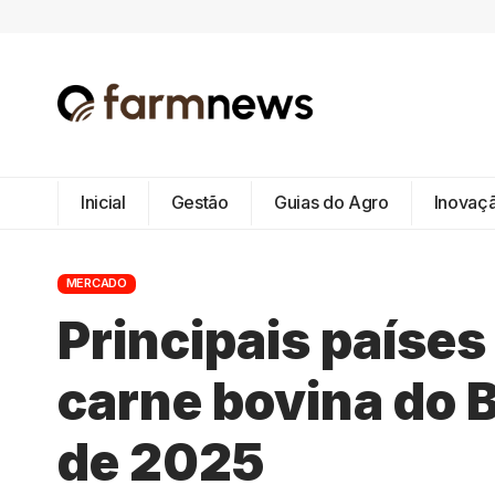
Inicial
Gestão
Guias do Agro
Inovaç
MERCADO
Principais paíse
carne bovina do 
de 2025