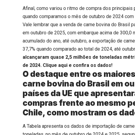
Afinal, como variou o ritmo de compra dos principais 
quando comparamos o mês de outubro de 2024 com 
Vale lembrar que a venda de carne bovina do Brasil p
em outubro de 2025, com embarque acima de 300,0 mil
acumulado do ano, até outubro, a exportação de carne
37,7% quando comparado ao total de 2024, até outub
alcançaram quase 2,5 milhões de toneladas métr
de 2024.
Clique aqui
e confira os dados!
O destaque entre os maiore
carne bovina do Brasil em o
países da UE que apresenta
compras frente ao mesmo pe
Chile, como mostram os dado
A Tabela apresenta os dados de importação de carne b
toneladas, no mês de outubro de 2024 e 2025, seg