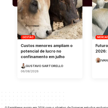
GESTÃO
MERCA
Custos menores ampliam o
Futuro
potencial de lucro no
2026: 
confinamento em julho
IVAN
GUSTAVO SARTORELLO
06/08/2026
O FarmNews surgiu em 2016 com o objetivo de fornecer estudos exclusivo