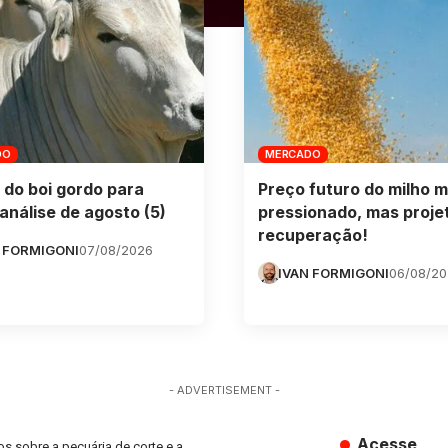
DO
MERCADO
 do boi gordo para
Preço futuro do milho m
análise de agosto (5)
pressionado, mas proje
recuperação!
 FORMIGONI
07/08/2026
IVAN FORMIGONI
06/08/2
- ADVERTISEMENT -
Acesse
s sobre a pecuária de corte e a