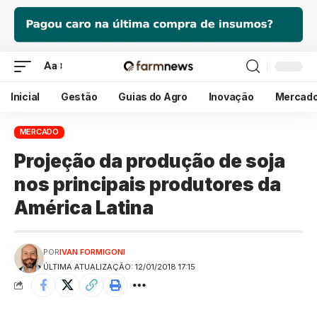
Aa
Inicial
Gestão
Guias do Agro
Inovação
Mercad
MERCADO
Projeção da produção de soja
nos principais produtores da
América Latina
POR
IVAN FORMIGONI
ÚLTIMA ATUALIZAÇÃO: 12/01/2018 17:15