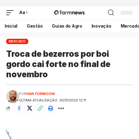
Aa
Inicial
Gestão
Guias do Agro
Inovação
Mercad
MERCADO
Troca de bezerros por boi
gordo cai forte no final de
novembro
POR
IVAN FORMIGONI
ÚLTIMA ATUALIZAÇÃO: 30/11/2020 12:11