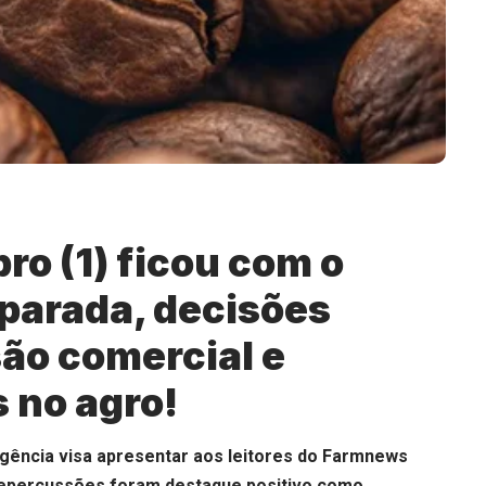
ro (1) ficou com o
sparada, decisões
são comercial e
 no agro!
igência visa apresentar aos leitores do Farmnews
 repercussões foram destaque positivo como