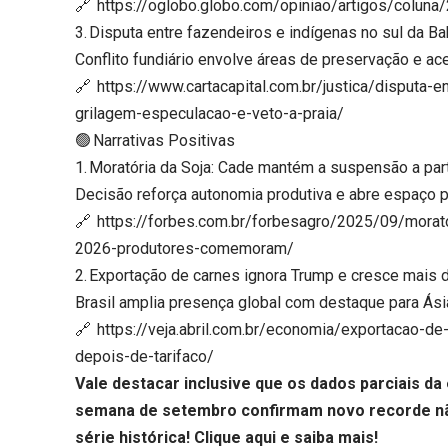
🔗 https://oglobo.globo.com/opiniao/artigos/coluna
3. Disputa entre fazendeiros e indígenas no sul da Ba
Conflito fundiário envolve áreas de preservação e a
🔗 https://www.cartacapital.com.br/justica/disputa-
grilagem-especulacao-e-veto-a-praia/
🟢 Narrativas Positivas
1. Moratória da Soja: Cade mantém a suspensão a pa
Decisão reforça autonomia produtiva e abre espaço p
🔗 https://forbes.com.br/forbesagro/2025/09/morat
2026-produtores-comemoram/
2. Exportação de carnes ignora Trump e cresce mais
Brasil amplia presença global com destaque para Ási
🔗 https://veja.abril.com.br/economia/exportacao-
depois-de-tarifaco/
Vale destacar inclusive que os dados parciais da
semana de setembro confirmam novo recorde não
série histórica!
Clique aqui
e saiba mais!