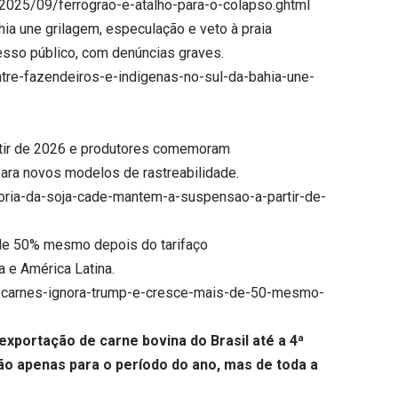
/2025/09/ferrograo-e-atalho-para-o-colapso.ghtml
hia une grilagem, especulação e veto à praia
cesso público, com denúncias graves.
entre-fazendeiros-e-indigenas-no-sul-da-bahia-une-
rtir de 2026 e produtores comemoram
ara novos modelos de rastreabilidade.
oria-da-soja-cade-mantem-a-suspensao-a-partir-de-
 de 50% mesmo depois do tarifaço
a e América Latina.
de-carnes-ignora-trump-e-cresce-mais-de-50-mesmo-
 exportação de carne bovina do Brasil até a 4ª
 apenas para o período do ano, mas de toda a