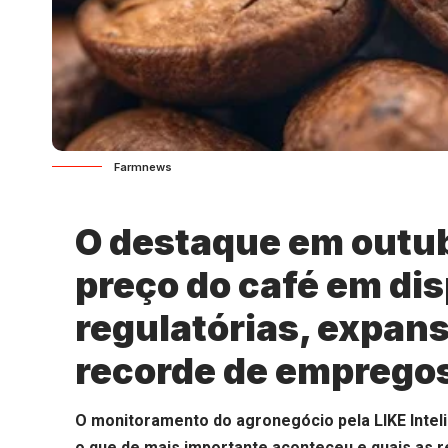
Farmnews
O destaque em outub
preço do café em di
regulatórias, expan
recorde de empregos
O monitoramento do agronegócio pela LIKE Intel
o que de mais importante aconteceu e quais as