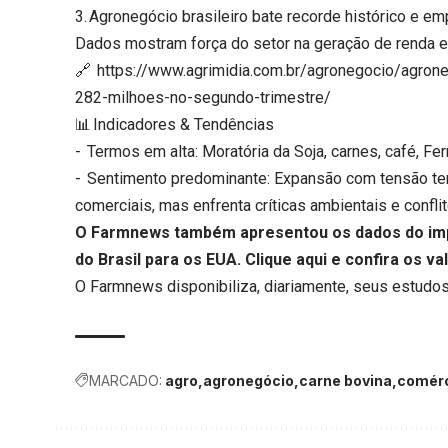
3. Agronegócio brasileiro bate recorde histórico e e
Dados mostram força do setor na geração de renda e
🔗 https://www.agrimidia.com.br/agronegocio/agrone
282-milhoes-no-segundo-trimestre/
📊 Indicadores & Tendências
- Termos em alta: Moratória da Soja, carnes, café, Fe
- Sentimento predominante: Expansão com tensão terri
comerciais, mas enfrenta críticas ambientais e confli
O Farmnews também apresentou os dados do imp
do Brasil para os EUA.
Clique aqui
e confira os va
O Farmnews disponibiliza, diariamente, seus estudos
MARCADO:
agro
agronegócio
carne bovina
comér