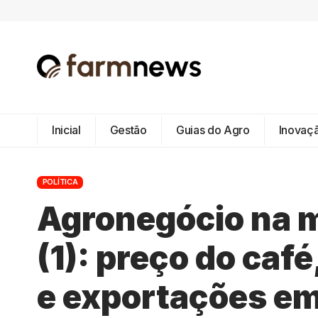
Inicial
Gestão
Guias do Agro
Inovaç
POLÍTICA
Agronegócio na m
(1): preço do café
e exportações em