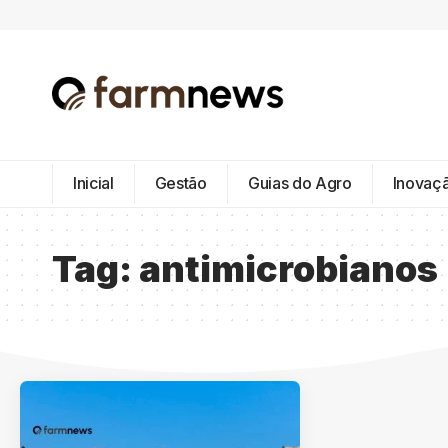
Inicial
Gestão
Guias do Agro
Inovaç
Tag:
antimicrobianos