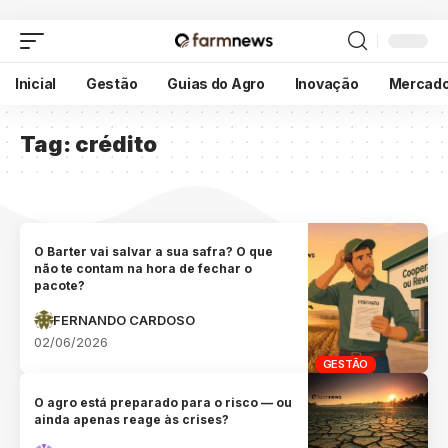
Inicial
Gestão
Guias do Agro
Inovação
Mercad
Tag:
crédito
O Barter vai salvar a sua safra? O que
não te contam na hora de fechar o
pacote?
FERNANDO CARDOSO
02/06/2026
GESTÃO
O agro está preparado para o risco — ou
ainda apenas reage às crises?