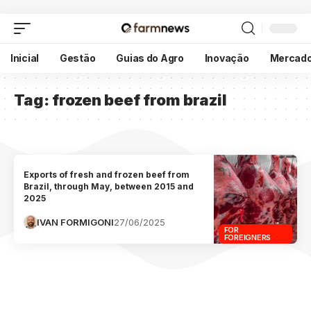
Inicial
Gestão
Guias do Agro
Inovação
Mercad
Tag:
frozen beef from brazil
Exports of fresh and frozen beef from
Brazil, through May, between 2015 and
2025
IVAN FORMIGONI
27/06/2025
FOR
FOREIGNERS