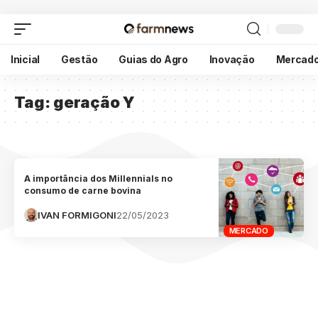
Inicial
Gestão
Guias do Agro
Inovação
Mercad
Tag:
geração Y
A importância dos Millennials no
consumo de carne bovina
IVAN FORMIGONI
22/05/2023
MERCADO