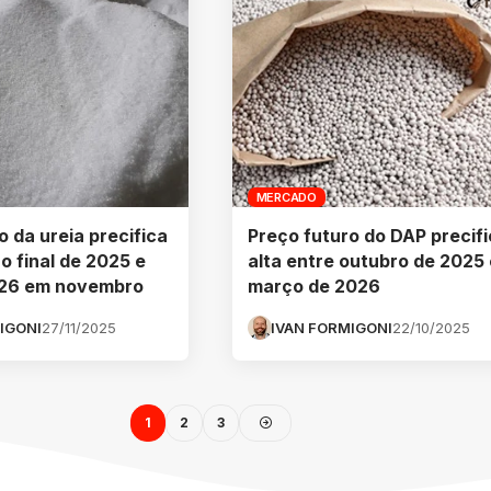
MERCADO
o da ureia precifica
Preço futuro do DAP precif
o final de 2025 e
alta entre outubro de 2025 
2026 em novembro
março de 2026
IGONI
27/11/2025
IVAN FORMIGONI
22/10/2025
1
2
3