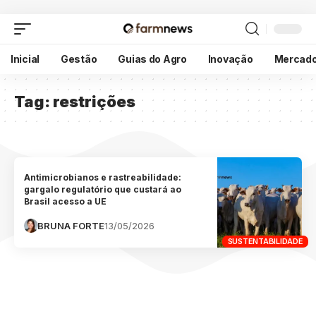
Inicial
Gestão
Guias do Agro
Inovação
Mercad
Tag:
restrições
Antimicrobianos e rastreabilidade:
gargalo regulatório que custará ao
Brasil acesso a UE
BRUNA FORTE
13/05/2026
SUSTENTABILIDADE