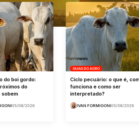
GUIAS DO AGRO
o do boi gordo:
Ciclo pecuário: o que é, co
próximos do
funciona e como ser
o sobem
interpretado?
IGONI
05/08/2026
IVAN FORMIGONI
05/08/2026