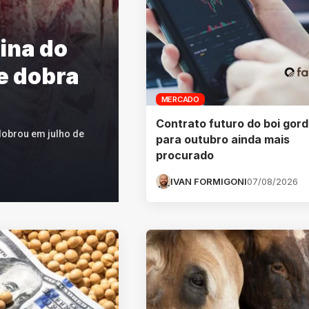
ina do
e dobra
MERCADO
Contrato futuro do boi gor
dobrou em julho de
para outubro ainda mais
procurado
IVAN FORMIGONI
07/08/2026