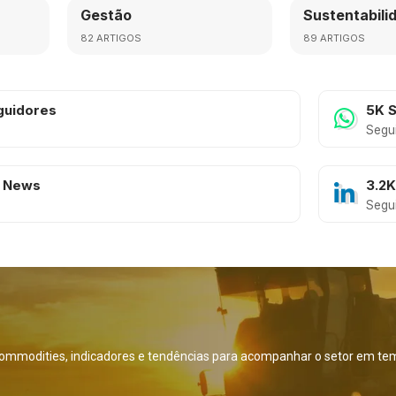
Gestão
Sustentabili
82 ARTIGOS
89 ARTIGOS
guidores
5K
S
Segu
 News
3.2
Segu
ommodities, indicadores e tendências para acompanhar o setor em tem