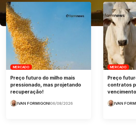
MERCADO
MERCADO
Preço futuro do milho mais
Preço futur
pressionado, mas projetando
contratos 
recuperação!
venciment
IVAN FORMIGONI
06/08/2026
IVAN FORM