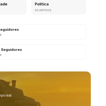
dade
Política
60 ARTIGOS
eguidores
ir
K
Seguidores
ir
po real.