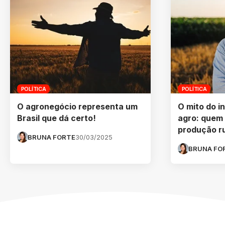
POLÍTICA
POLÍTICA
O agronegócio representa um
O mito do i
Brasil que dá certo!
agro: quem 
produção ru
BRUNA FORTE
30/03/2025
BRUNA FO