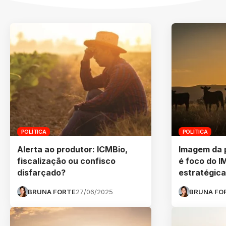
POLÍTICA
POLÍTICA
Alerta ao produtor: ICMBio,
Imagem da p
fiscalização ou confisco
é foco do 
disfarçado?
estratégica
BRUNA FORTE
27/06/2025
BRUNA FO