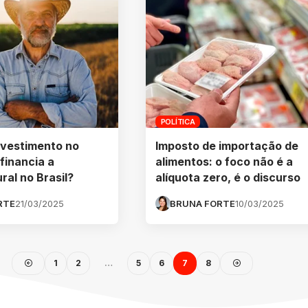
POLÍTICA
nvestimento no
Imposto de importação de
financia a
alimentos: o foco não é a
ral no Brasil?
alíquota zero, é o discurso
RTE
21/03/2025
BRUNA FORTE
10/03/2025
1
2
…
5
6
7
8