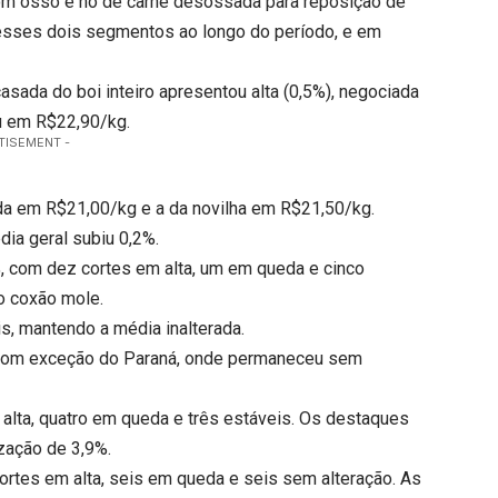
com osso e no de carne desossada para reposição de
esses dois segmentos ao longo do período, e em
casada do boi inteiro apresentou alta (0,5%), negociada
u em R$22,90/kg.
TISEMENT -
ada em R$21,00/kg e a da novilha em R$21,50/kg.
édia geral subiu 0,2%.
, com dez cortes em alta, um em queda e cinco
 o coxão mole.
s, mantendo a média inalterada.
, com exceção do Paraná, onde permaneceu sem
alta, quatro em queda e três estáveis. Os destaques
ização de 3,9%.
ortes em alta, seis em queda e seis sem alteração. As