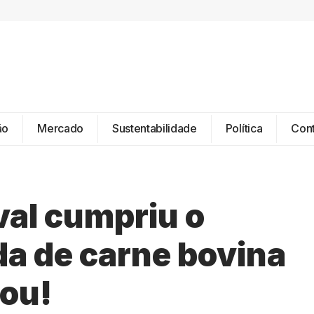
ão
Mercado
Sustentabilidade
Política
Con
val cumpriu o
da de carne bovina
ou!