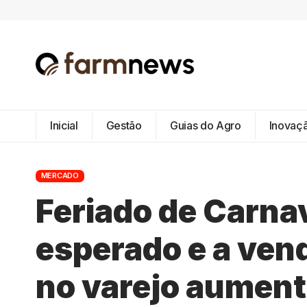
Inicial
Gestão
Guias do Agro
Inovaç
MERCADO
Feriado de Carna
esperado e a ven
no varejo aument