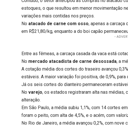
Contudo, o setor antecipou as compras no atacado 
estoques, o que resultou em menor movimentação n
variações mais contidas nos preços.
No
atacado de carne com osso
, apenas a carcaça 
em R$21,80/kg, enquanto a do boi capão permanece
- ADVER
Entre as fêmeas, a carcaça casada da vaca está cot
No
mercado atacadista de carne desossada
, a m
A cotação média dos cortes do traseiro avançou 0,3%
estáveis. A maior variação foi positiva, de 0,9%, para
Já os seis cortes do dianteiro permaneceram estávei
No
varejo
, os estados registraram alta nas médias
alteração.
Em São Paulo, a média subiu 1,1%, com 14 cortes em 
foram o peito, com alta de 4,5%, e o acém, com valor
No Rio de Janeiro, a média avançou 0,2%, com nove c