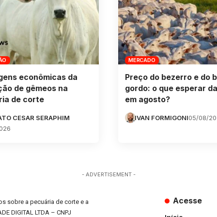
ÃO
MERCADO
gens econômicas da
Preço do bezerro e do b
ção de gêmeos na
gordo: o que esperar da
ia de corte
em agosto?
ATO CESAR SERAPHIM
IVAN FORMIGONI
05/08/2
026
- ADVERTISEMENT -
Acesse
s sobre a pecuária de corte e a
ADE DIGITAL LTDA – CNPJ
Início