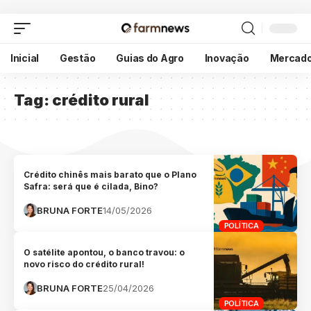
Inicial
Gestão
Guias do Agro
Inovação
Mercad
Tag:
crédito rural
Crédito chinês mais barato que o Plano
Safra: será que é cilada, Bino?
BRUNA FORTE
14/05/2026
POLÍTICA
O satélite apontou, o banco travou: o
novo risco do crédito rural!
BRUNA FORTE
25/04/2026
POLÍTICA