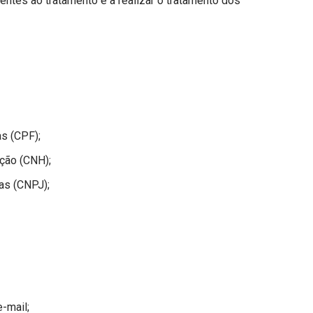
entes ao tratamento e a realizar o tratamento dos
s (CPF);
ação (CNH);
as (CNPJ);
-mail;