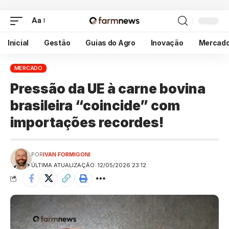
Aa
Inicial
Gestão
Guias do Agro
Inovação
Mercad
MERCADO
Pressão da UE à carne bovina
brasileira “coincide” com
importações recordes!
POR
IVAN FORMIGONI
ÚLTIMA ATUALIZAÇÃO: 12/05/2026 23:12