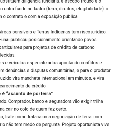
substituem diligência fundiária, e escopo frouxo é o
ntra fundo no lastro (terra, direitos, elegibilidade), o
om o contrato e com a exposição pública.
 áreas sensíveis e Terras Indígenas tem risco jurídico,
a Funai publicou posicionamento orientando povos
particulares para projetos de crédito de carbono
lecidas.
s e veículos especializados apontando conflitos e
 denúncias e disputas comunitárias, e para o produtor
uzido vira manchete internacional em minutos, e vira
ncarecimento de crédito.
 é “assunto de porteira”
o. Comprador, banco e seguradora vão exigir trilha
ma cair no colo de quem faz certo.
, trate como trataria uma negociação de terra: com
rio não tem medo de pergunta. Projeto oportunista vive