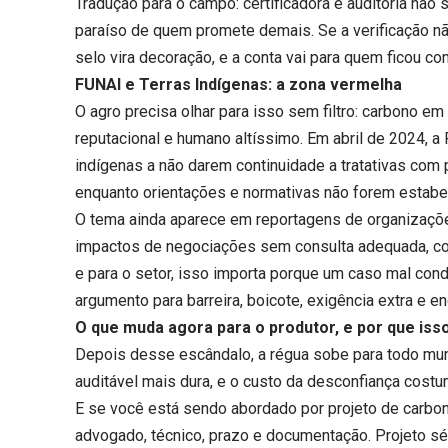
Tradução para o campo: certificadora e auditoria não 
paraíso de quem promete demais. Se a verificação não e
selo vira decoração, e a conta vai para quem ficou c
FUNAI e Terras Indígenas: a zona vermelha
O agro precisa olhar para isso sem filtro: carbono em
reputacional e humano altíssimo. Em abril de 2024, 
indígenas a não darem continuidade a tratativas com 
enquanto orientações e normativas não forem estabe
O tema ainda aparece em reportagens de organizaçõe
impactos de negociações sem consulta adequada, com
e para o setor, isso importa porque um caso mal cond
argumento para barreira, boicote, exigência extra e e
O que muda agora para o produtor, e por que isso
Depois desse escândalo, a régua sobe para todo mund
auditável mais dura, e o custo da desconfiança costu
E se você está sendo abordado por projeto de carbono
advogado, técnico, prazo e documentação. Projeto sé