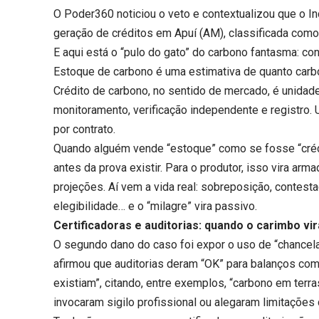
O Poder360 noticiou o veto e contextualizou que o Inc
geração de créditos em Apuí (AM), classificada como
E aqui está o “pulo do gato” do carbono fantasma: con
Estoque de carbono é uma estimativa de quanto carbo
Crédito de carbono, no sentido de mercado, é unidade
monitoramento, verificação independente e registro. 
por contrato.
Quando alguém vende “estoque” como se fosse “crédi
antes da prova existir. Para o produtor, isso vira ar
projeções. Aí vem a vida real: sobreposição, contestaç
elegibilidade… e o “milagre” vira passivo.
Certificadoras e auditorias: quando o carimbo vira
O segundo dano do caso foi expor o uso de “chanc
afirmou que auditorias deram “OK” para balanços co
existiam”, citando, entre exemplos, “carbono em terr
invocaram sigilo profissional ou alegaram limitaçõe