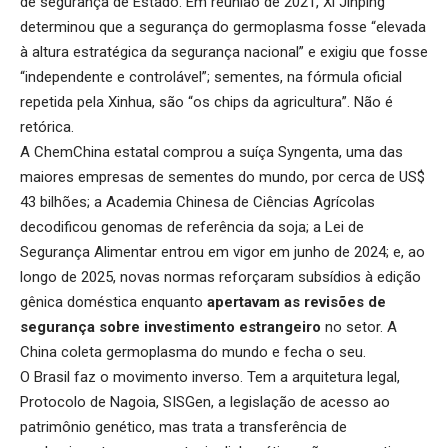
de segurança de Estado. Em reunião de 2021, Xi Jinping
determinou que a segurança do germoplasma fosse “elevada
à altura estratégica da segurança nacional” e exigiu que fosse
“independente e controlável”; sementes, na fórmula oficial
repetida pela Xinhua, são “os chips da agricultura”. Não é
retórica.
A ChemChina estatal comprou a suíça Syngenta, uma das
maiores empresas de sementes do mundo, por cerca de US$
43 bilhões; a Academia Chinesa de Ciências Agrícolas
decodificou genomas de referência da soja; a Lei de
Segurança Alimentar entrou em vigor em junho de 2024; e, ao
longo de 2025, novas normas reforçaram subsídios à edição
gênica doméstica enquanto
apertavam as revisões de
segurança sobre investimento estrangeiro
no setor. A
China coleta germoplasma do mundo e fecha o seu.
O Brasil faz o movimento inverso. Tem a arquitetura legal,
Protocolo de Nagoia, SISGen, a legislação de acesso ao
patrimônio genético, mas trata a transferência de