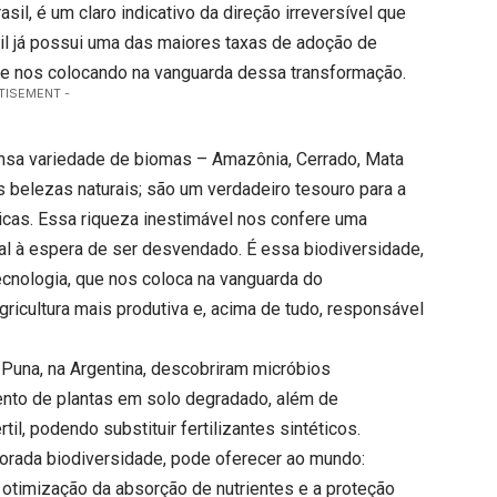
asil, é um claro indicativo da direção irreversível que
l já possui uma das maiores taxas de adoção de
 e nos colocando na vanguarda dessa transformação.
TISEMENT -
nsa variedade de biomas – Amazônia, Cerrado, Mata
s belezas naturais; são um verdadeiro tesouro para a
cas. Essa riqueza inestimável nos confere uma
ral à espera de ser desvendado. É essa biodiversidade,
cnologia, que nos coloca na vanguarda do
icultura mais produtiva e, acima de tudo, responsável
Puna, na Argentina, descobriram micróbios
ento de plantas em solo degradado, além de
l, podendo substituir fertilizantes sintéticos.
plorada biodiversidade, pode oferecer ao mundo:
a otimização da absorção de nutrientes e a proteção