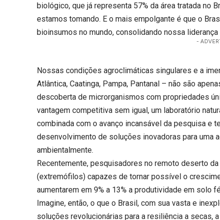
biológico, que já representa 57% da área tratada no Br
estamos tomando. E o mais empolgante é que o Brasi
bioinsumos no mundo, consolidando nossa liderança
- ADVER
Nossas condições agroclimáticas singulares e a ime
Atlântica, Caatinga, Pampa, Pantanal – não são apena
descoberta de microrganismos com propriedades úni
vantagem competitiva sem igual, um laboratório natu
combinada com o avanço incansável da pesquisa e te
desenvolvimento de soluções inovadoras para uma agr
ambientalmente.
Recentemente, pesquisadores no remoto deserto da 
(extremófilos) capazes de tornar possível o crescim
aumentarem em 9% a 13% a produtividade em solo férti
Imagine, então, o que o Brasil, com sua vasta e inex
soluções revolucionárias para a resiliência a secas, 