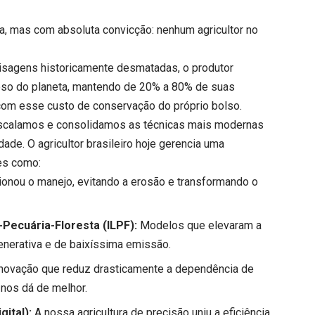
a, mas com absoluta convicção: nenhum agricultor no
isagens historicamente desmatadas, o produtor
roso do planeta, mantendo de 20% a 80% de suas
 com esse custo de conservação do próprio bolso.
scalamos e consolidamos as técnicas mais modernas
dade. O agricultor brasileiro hoje gerencia uma
ões como:
onou o manejo, evitando a erosão e transformando o
-Pecuária-Floresta (ILPF):
Modelos que elevaram a
enerativa e de baixíssima emissão.
novação que reduz drasticamente a dependência de
 nos dá de melhor.
gital):
A nossa agricultura de precisão uniu a eficiência