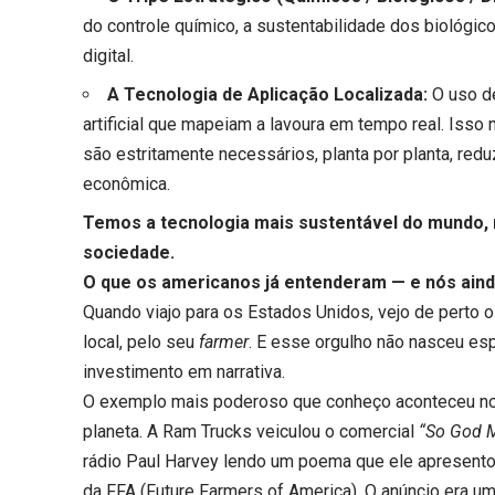
do controle químico, a sustentabilidade dos biológic
digital.
A Tecnologia de Aplicação Localizada:
O uso de
artificial que mapeiam a lavoura em tempo real. Iss
são estritamente necessários, planta por planta, red
econômica.
Temos a tecnologia mais sustentável do mundo,
sociedade.
O que os americanos já entenderam — e nós ain
Quando viajo para os Estados Unidos, vejo de perto 
local, pelo seu
farmer
. E esse orgulho não nasceu es
investimento em narrativa.
O exemplo mais poderoso que conheço aconteceu no S
planeta. A Ram Trucks veiculou o comercial
“So God 
rádio Paul Harvey lendo um poema que ele apresento
da FFA (Future Farmers of America). O anúncio era u