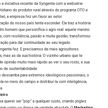
 a iniciativa recente da Syngenta com a websérie
otidiano do produtor rural através do programa OTO e
iel, a empresa fez um favor ao setor.
zação do nosso país tenta esconder. Ela traz a história
 Um homem que personifica o agro real: aquele menino
 com resiliência, paixão e muita gestão, transformou-
ração para dar continuidade ao seu legado.
genta fez. E precisamos de mais agricultores
s, mas as da sua história. O vizinho urbano que te
opinião muito mais rápido ao ver o seu rosto, a sua
rio de sustentabilidade.
s descamba para extremos ideológicos passionais, o
la no meio do campo e distribuí-la com inteligência,
a.
deiro
sa querer ser “pop” a qualquer custo, criando jingles
ionar como os donos da verdade absoluta. O
Marketing