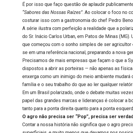
É por isso que faço questão de aplaudir publicamente
“Sabores das Nossas Raízes”
. Ao colocar o foco no c
costurar isso com a gastronomia do chef Pedro Benol
A série ilustra com perfeição a realidade que a polari
do Sr. Inácio Carlos Urban, em Patos de Minas (MG).
que começou com o sonho simples de ser agricultor e,
se em uma referência nacional, preparando a nova ge
Precisamos de mais empresas que façam o que a Syn
dispostos a abrir as porteiras — não apenas as física
enxerga como um inimigo do meio ambiente mudará de 
família e o seu trabalho do que ao ler qualquer relató
Em um Brasil polarizado, onde o debate muitas veze
papel das grandes marcas e lideranças é colocar a bo
tanto para a ponta direita quanto para a ponta esquerd
O agro não precisa ser “Pop”, precisa ser verda
Contar a nossa história não significa que o agro preci
superficiais, e muito menos que devamos nos posic