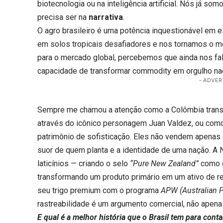
biotecnologia ou na inteligência artificial. Nós já s
precisa ser na
narrativa
.
O agro brasileiro é uma potência inquestionável em es
em solos tropicais desafiadores e nos tornamos o m
para o mercado global, percebemos que ainda nos fal
capacidade de transformar commodity em orgulho nac
- ADVER
Sempre me chamou a atenção como a Colômbia transf
através do icônico personagem Juan Valdez, ou com
patrimônio de sofisticação. Eles não vendem apenas o
suor de quem planta e a identidade de uma nação. A
laticínios — criando o selo
“Pure New Zealand”
como g
transformando um produto primário em um ativo de rep
seu trigo premium com o programa
APW (Australian 
rastreabilidade é um argumento comercial, não apena
E qual é a melhor história que o Brasil tem para conta