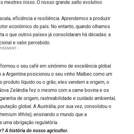
omos mestres nisso. O nosso grande salto evolutivo
cala, eficiência e resiliência. Aprendemos a produzir
otor econômico do país. No entanto, quando olhamos
ta o que outros países já consolidaram há décadas: a
ional e valor percebido.
TISEMENT -
ormou o seu café em sinônimo de excelência global
o a Argentina posicionou o seu vinho Malbec como um
 produto líquido ou o grão; eles vendem a origem, o
 Nova Zelândia fez o mesmo com a carne bovina e os
arantia de origem, rastreabilidade e cuidado ambiental,
utação global. A Austrália, por sua vez, consolidou o
Premium White)
, ensinando o mundo que a
s uma obrigação regulatória.
r? A história do nosso agricultor.