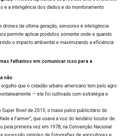
os e a inteligência dos dados e do monitoramento
 drones de última geração, sensores e inteligência
o nos permite aplicar produtos somente onde e quando
uzindo o impacto ambiental e maximizando a eficiência
 mas falhamos em comunicar isso para a
da não
o orgulho que o cidadão urbano americano tem pelo agro
pontaneamente — ele foi cultivado com estratégia e
uper Bowl de 2013, o maior palco publicitário do
Made a Farmer”
, que usava a voz do lendário locutor de
u pela primeira vez em 1978, na Convenção Nacional
ma sucessão simples de fotografias de agricultores e