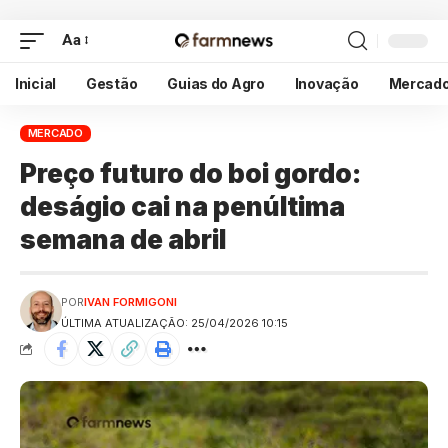
Aa
Inicial
Gestão
Guias do Agro
Inovação
Mercad
MERCADO
Preço futuro do boi gordo:
deságio cai na penúltima
semana de abril
POR
IVAN FORMIGONI
ÚLTIMA ATUALIZAÇÃO: 25/04/2026 10:15